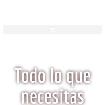
KobeCarne.com
Todo lo que
necesitas