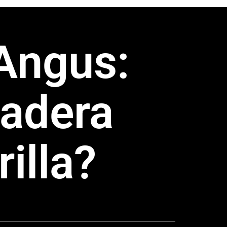
Angus:
dadera
illa?