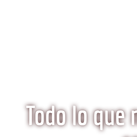
K
Inicio
Preguntas Frecuentes
¿Qué hace especi
Todo lo que 