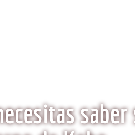
obeCarne.com
al a la carne Kobe?
Aspectos Ambientales
La Histo
Wagyu o Kobe, ¿Son lo mismo?
necesitas saber 