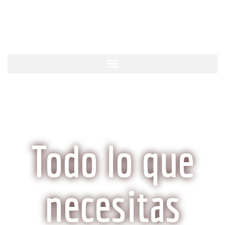
KobeCarne.com
Todo lo que
necesitas