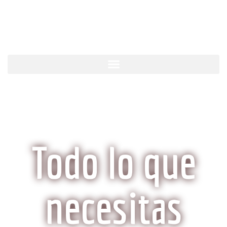
KobeCarne.com
Todo lo que
necesitas