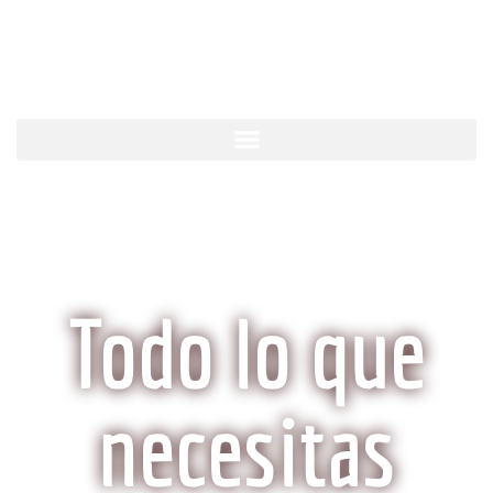
KobeCarne.com
Todo lo que
necesitas