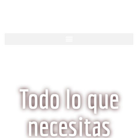
KobeCarne.com
Todo lo que
necesitas