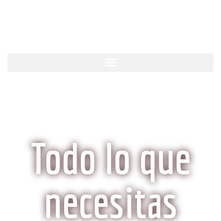
KobeCarne.com
Todo lo que
necesitas