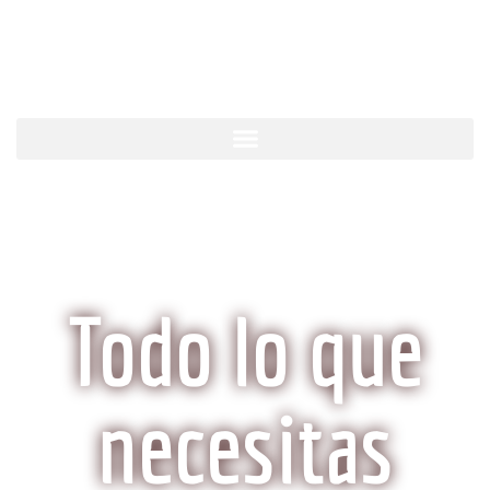
KobeCarne.com
Todo lo que
necesitas