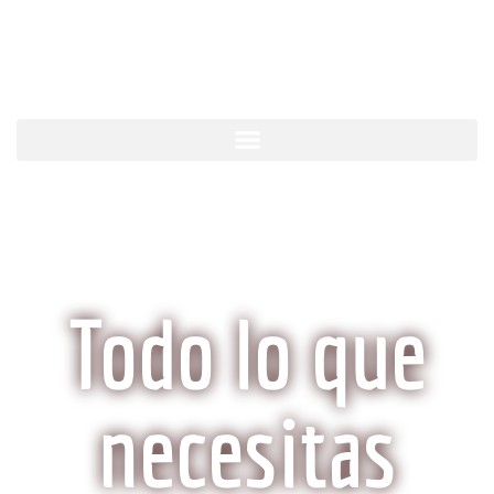
KobeCarne.com
Todo lo que
necesitas