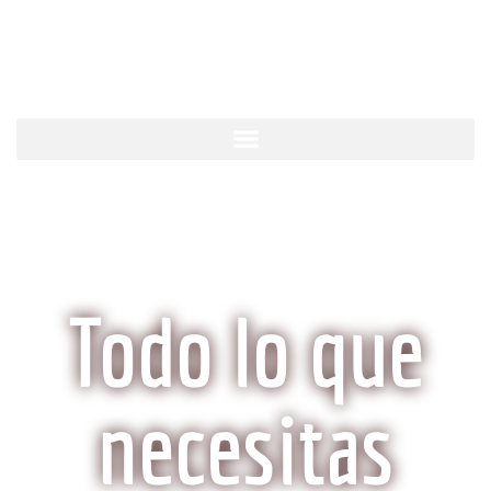
KobeCarne.com
Todo lo que
necesitas