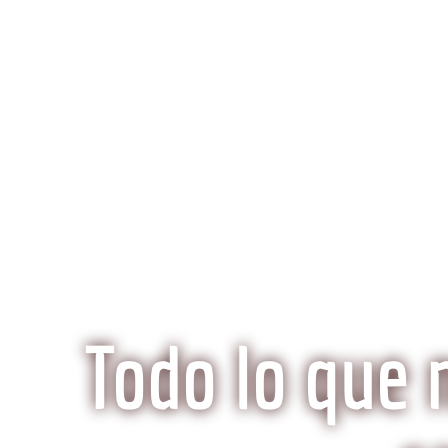
K
Inicio
Preguntas Frecuentes
¿Qué hace especi
Todo lo que 