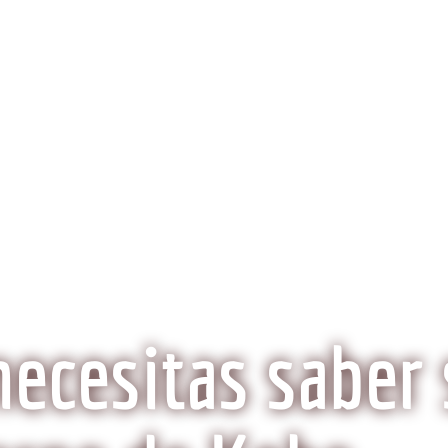
obeCarne.com
al a la carne Kobe?
Aspectos Ambientales
La Histo
Wagyu o Kobe, ¿Son lo mismo?
necesitas saber 