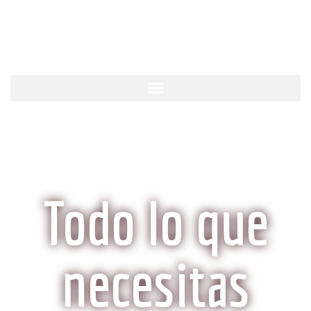
KobeCarne.com
Todo lo que
necesitas