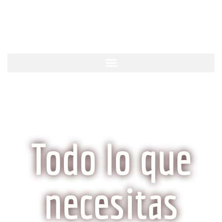
KobeCarne.com
Todo lo que
necesitas