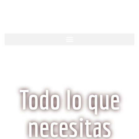
KobeCarne.com
Todo lo que
necesitas