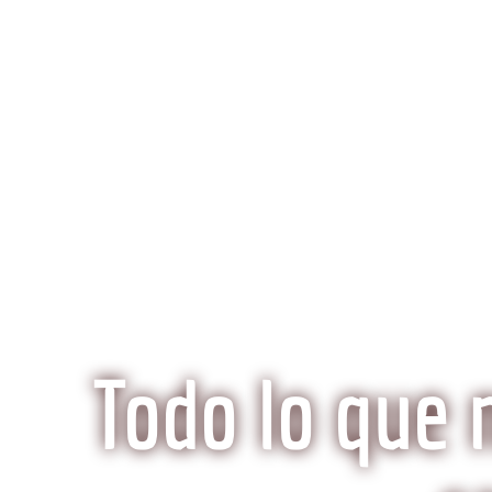
K
Inicio
Preguntas Frecuentes
¿Qué hace especi
Todo lo que 