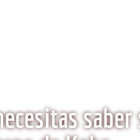
obeCarne.com
al a la carne Kobe?
Aspectos Ambientales
La Histo
Wagyu o Kobe, ¿Son lo mismo?
necesitas saber 