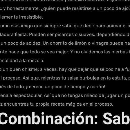
s, y honestamente, ¿quién puede resistirse a un poco de ajo
emente irresistible.
omo ese amigo que siempre sabe qué decir para animar el 
adera fiesta. Pueden ser picantes o suaves, dependiendo de
un poco de acidez. Un chorrito de limón o vinagre puede hace
nte hace que todo se vea mejor. Y no olvidemos las hierbas f
sonalidad a la mezcla.
un buen chisme: a veces, hay que dejar que se cocine a fue
el proceso. Así que, mientras tu salsa burbujea en la estufa,
s de todo, ¡merece un poco de tiempo y cariño!
e buena a espectacular. Así que no tengas miedo de jugar un 
vez encuentres tu propia receta mágica en el proceso.
a Combinación: Sa