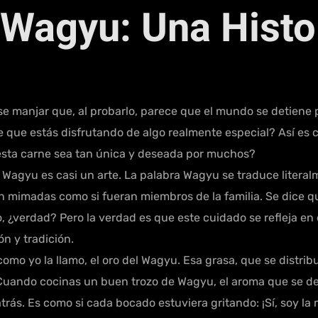
 Wagyu: Una Histo
Ese manjar que, al probarlo, parece que el mundo se detiene
e que estás disfrutando de algo realmente especial? Así e
esta carne sea tan única y deseada por muchos?
Wagyu es casi un arte. La palabra Wagyu se traduce literal
on mimadas como si fueran miembros de la familia. Se dice 
 ¿verdad? Pero la verdad es que este cuidado se refleja en e
n y tradición.
omo yo la llamo, el oro del Wagyu. Esa grasa, que se distrib
 Cuando cocinas un buen trozo de Wagyu, el aroma que se des
ás. Es como si cada bocado estuviera gritando: ¡Sí, soy la