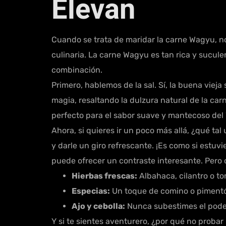
Elevan
Cuando se trata de maridar la carne Wagyu, no
culinaria. La carne Wagyu es tan rica y sucule
combinación.
Primero, hablemos de la sal. Sí, la buena vieja
magia, resaltando la dulzura natural de la car
perfecto para el sabor suave y mantecoso del
Ahora, si quieres ir un poco más allá, ¿qué ta
y darle un giro refrescante. ¡Es como si estuvi
puede ofrecer un contraste interesante. Pero 
Hierbas frescas:
Albahaca, cilantro o to
Especias:
Un toque de comino o pimentó
Ajo y cebolla:
Nunca subestimes el poder
Y si te sientes aventurero, ¿por qué no prob