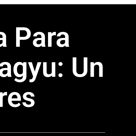
a Para
agyu: Un
res