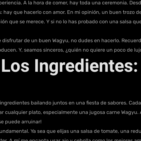
eriencia. A la hora de comer, hay toda una ceremonia. Desde
s: hay que hacerlo con amor. En mi opinión, un buen trozo d
nción que se merece. Y si no lo has probado con una salsa que
de disfrutar de un buen Wagyu, no dudes en hacerlo. Recuerda
oducen. Y, seamos sinceros, ¿quién no quiere un poco de lu
Los Ingredientes:
ingredientes bailando juntos en una fiesta de sabores. Cada
r cualquier plato, especialmente una jugosa carne Wagyu. 
se puede arruinar!
undamental. Ya sea que elijas una salsa de tomate, una redu
ter. A mí me encanta usar ajo y cebolla como los mejores a