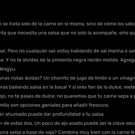
 se trata solo de la carne en sí misma, sino de cómo los sa
nta que necesita una salsa que no solo la acompañe, sino que 
 sal. Pero no cualquier sal; estoy hablando de sal marina o 
ne. Y no te olvides de la pimienta negra recién molida. Agre
 Wagyu.
l unas notas ácidas? Un chorrito de jugo de limón o un vinag
eras bailando salsa en la boca! Y si eres fan de lo dulce, met
ojo, no te pases de dulce, no queremos que tu carne sepa a 
millo son opciones geniales para añadir frescura.
n ahumado puede dar profundidad a tu salsa.
 de estos dos. Un poco de ajo asado puede ser la clave secr
ar una salsa a base de soja? Combina muy bien con la carne