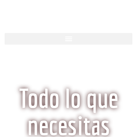
KobeCarne.com
Todo lo que
necesitas