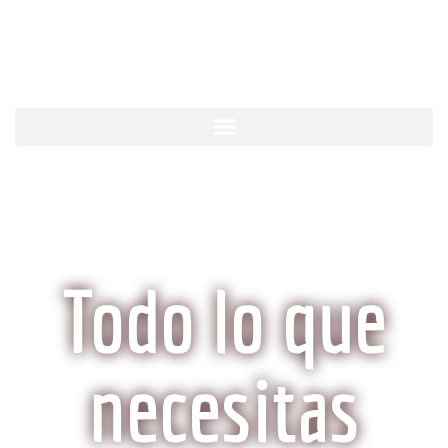
KobeCarne.com
Todo lo que
necesitas