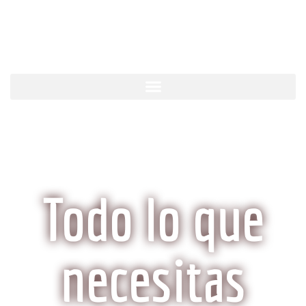
KobeCarne.com
Todo lo que
necesitas