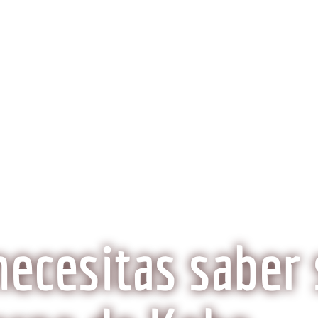
obeCarne.com
al a la carne Kobe?
Aspectos Ambientales
La Histo
Wagyu o Kobe, ¿Son lo mismo?
necesitas saber 