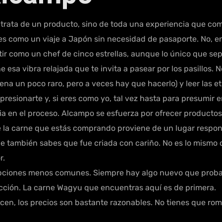
rata de un producto, sino de toda una experiencia que comi
s como un viaje a Japón sin necesidad de pasaporte. No, en
r como un chef de cinco estrellas, aunque lo único que sepa
esa vibra relajada que te invita a pasear por los pasillos. N
 suena un poco raro, pero a veces hay que hacerlo) y leer las
resionarte y, si eres como yo, tal vez hasta para presumir 
a en el proceso. Alcampo se esfuerza por ofrecer productos
ue la carne que estás comprando proviene de un lugar respon
ue también sabes que fue criada con cariño. No es lo mismo
r.
opciones menos comunes. Siempre hay algo nuevo que proba
cción. La carne Wagyu que encuentras aquí es de primera.
ecen, los precios son bastante razonables. No tienes que ro