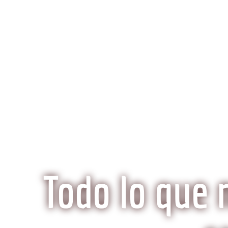
K
Inicio
Preguntas Frecuentes
¿Qué hace especi
Todo lo que 