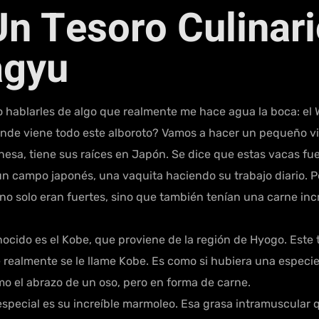
Un Tesoro Culinari
agyu
o hablarles de algo que realmente me hace agua la boca: el
nde viene todo este alboroto? Vamos a hacer un pequeño via
onesa, tiene sus raíces en Japón. Se dice que estas vacas f
 un campo japonés, una vaquita haciendo su trabajo diario. P
o solo eran fuertes, sino que también tenían una carne incr
nocido es el Kobe, que proviene de la región de Hyogo. Este
realmente se le llame Kobe. Es como si hubiera una especie
o el abrazo de un oso, pero en forma de carne.
pecial es su increíble marmoleo. Esa grasa intramuscular qu