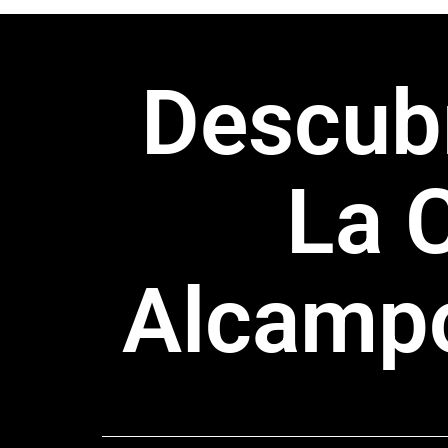
Descubr
La 
Alcampo