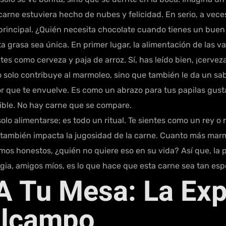
rne estuviera hecho de nubes y felicidad. En serio, a vece
principal. ¿Quién necesita chocolate cuando tienes un buen
 grasa sea única. En primer lugar, la alimentación de las v
tes como cerveza y paja de arroz. Sí, has leído bien, ¡cerve
no solo contribuye al marmoleo, sino que también le da un s
r que te envuelve. Es como un abrazo para tus papilas gusta
ible. No hay carne que se compare.
o alimentarse; es todo un ritual. Te sientes como un rey o 
ambién impacta la jugosidad de la carne. Cuanto más marmo
mos honestos, ¿quién no quiere eso en su vida? Así que, la 
gia, amigos míos, es lo que hace que esta carne sea tan espe
A Tu Mesa: La Exp
Alcampo