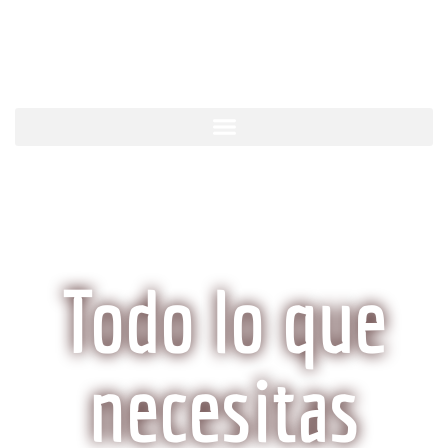
KobeCarne.com
Todo lo que
necesitas