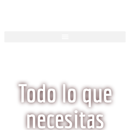
KobeCarne.com
Todo lo que
necesitas