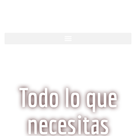
KobeCarne.com
Todo lo que
necesitas