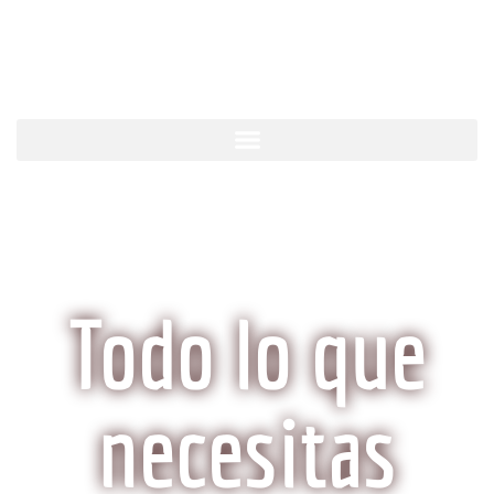
KobeCarne.com
Todo lo que
necesitas