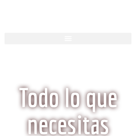
KobeCarne.com
Todo lo que
necesitas