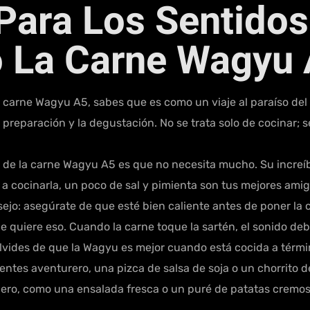
Para Los Sentidos
 La Carne Wagyu
la carne Wagyu A5, sabes que es como un viaje al paraíso de
 preparación y la degustación. No se trata solo de cocinar; 
r de la carne Wagyu A5 es que no necesita mucho. Su incre
s a cocinarla, un poco de sal y pimienta son tus mejores amig
ejo: asegúrate de que esté bien caliente antes de poner la c
 quiere eso. Cuando la carne toque la sartén, el sonido deb
olvides de que la Wagyu es mejor cuando está cocida a términ
ientes aventurero, una pizca de salsa de soja o un chorrito 
gero, como una ensalada fresca o un puré de patatas cremoso