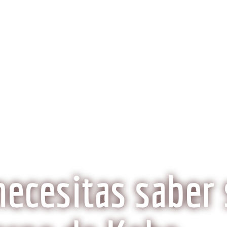
obeCarne.com
al a la carne Kobe?
Aspectos Ambientales
La Histo
Wagyu o Kobe, ¿Son lo mismo?
necesitas saber 