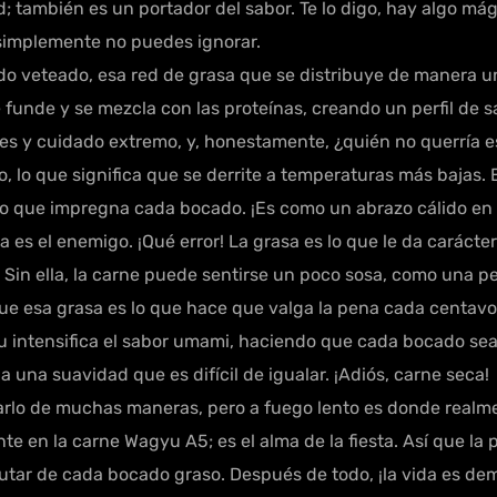
 también es un portador del sabor. Te lo digo, hay algo mági
simplemente no puedes ignorar.
do veteado, esa red de grasa que se distribuye de manera u
 funde y se mezcla con las proteínas, creando un perfil de sa
es y cuidado extremo, y, honestamente, ¿quién no querría e
, lo que significa que se derrite a temperaturas más bajas.
ioso que impregna cada bocado. ¡Es como un abrazo cálido en 
a es el enemigo. ¡Qué error! La grasa es lo que le da carácte
. Sin ella, la carne puede sentirse un poco sosa, como una pe
que esa grasa es lo que hace que valga la pena cada centavo
u intensifica el sabor umami, haciendo que cada bocado se
 una suavidad que es difícil de igualar. ¡Adiós, carne seca!
lo de muchas maneras, pero a fuego lento es donde realment
 en la carne Wagyu A5; es el alma de la fiesta. Así que la 
frutar de cada bocado graso. Después de todo, ¡la vida es d