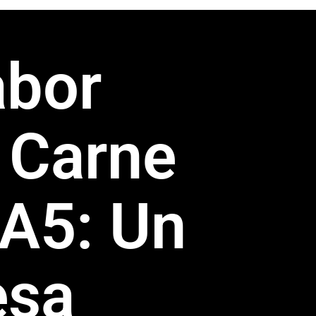
abor
a Carne
A5: Un
esa