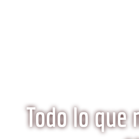
K
Inicio
Preguntas Frecuentes
¿Qué hace especi
Todo lo que 