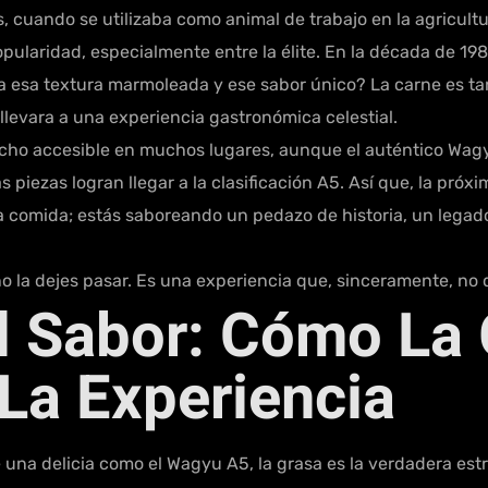
ás, cuando se utilizaba como animal de trabajo en la agricul
ularidad, especialmente entre la élite. En la década de 198
 esa textura marmoleada y ese sabor único? La carne es tan 
levara a una experiencia gastronómica celestial.
echo accesible en muchos lugares, aunque el auténtico Wagy
s piezas logran llegar a la clasificación A5. Así que, la pró
 comida; estás saboreando un pedazo de historia, un legado
 no la dejes pasar. Es una experiencia que, sinceramente, no
el Sabor: Cómo La
 La Experiencia
a delicia como el Wagyu A5, la grasa es la verdadera estre