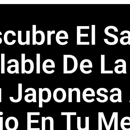
cubre El S
lable De L
 Japonesa 
jo En Tu M