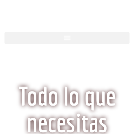
KobeCarne.com
Todo lo que
necesitas