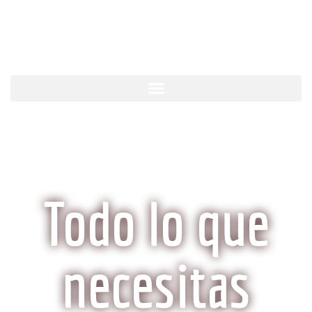
KobeCarne.com
Todo lo que
necesitas