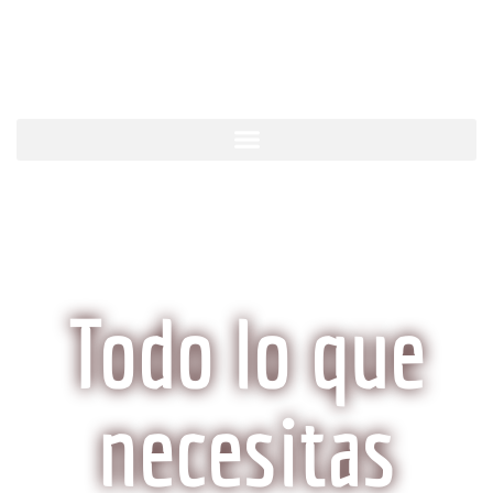
KobeCarne.com
Todo lo que
necesitas