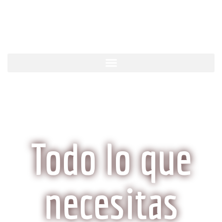
KobeCarne.com
Todo lo que
necesitas