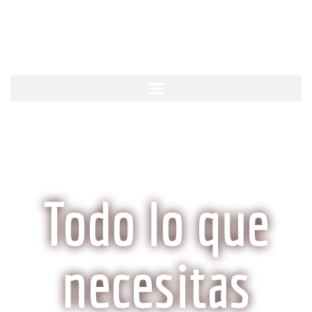
KobeCarne.com
Todo lo que
necesitas