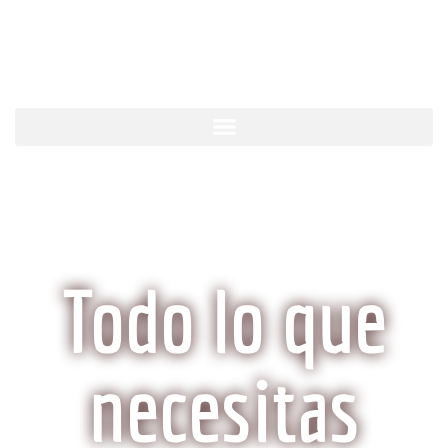
KobeCarne.com
Todo lo que
necesitas