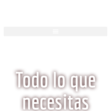
KobeCarne.com
Todo lo que
necesitas