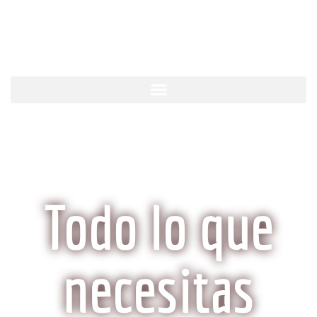
KobeCarne.com
Todo lo que
necesitas