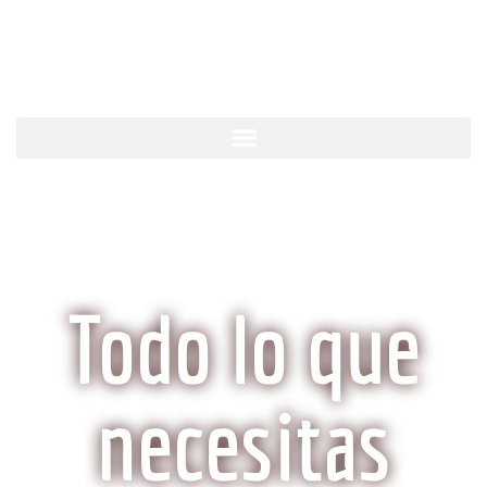
KobeCarne.com
Todo lo que
necesitas