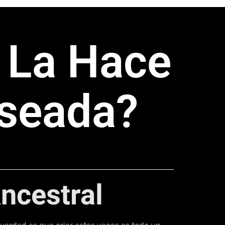
 La Hace
eseada?
Ancestral