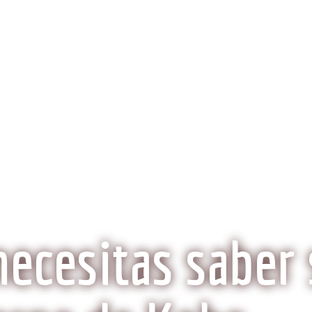
obeCarne.com
al a la carne Kobe?
Aspectos Ambientales
La Histo
Wagyu o Kobe, ¿Son lo mismo?
necesitas saber 