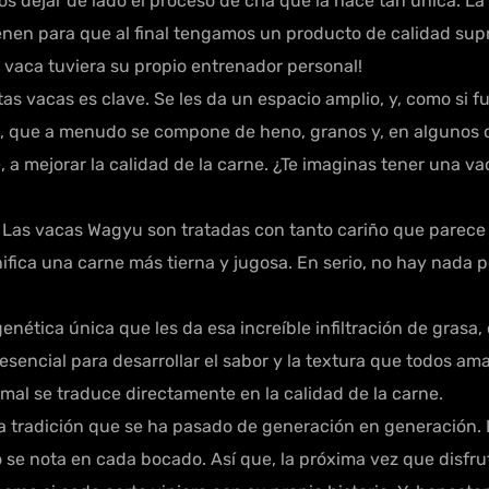
ejar de lado el proceso de cría que la hace tan única. La 
enen para que al final tengamos un producto de calidad sup
 vaca tuviera su propio entrenador personal!
as vacas es clave. Se les da un espacio amplio, y, como si f
, que a menudo se compone de heno, granos y, en algunos caso
e, a mejorar la calidad de la carne. ¿Te imaginas tener una 
 Las vacas Wagyu son tratadas con tanto cariño que parece
nifica una carne más tierna y jugosa. En serio, no hay nada 
nética única que les da esa increíble infiltración de grasa
 esencial para desarrollar el sabor y la textura que todos a
mal se traduce directamente en la calidad de la carne.
una tradición que se ha pasado de generación en generación
o se nota en cada bocado. Así que, la próxima vez que disfr