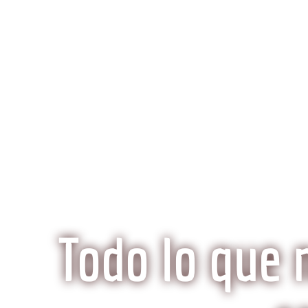
K
Inicio
Preguntas Frecuentes
¿Qué hace especi
Todo lo que 