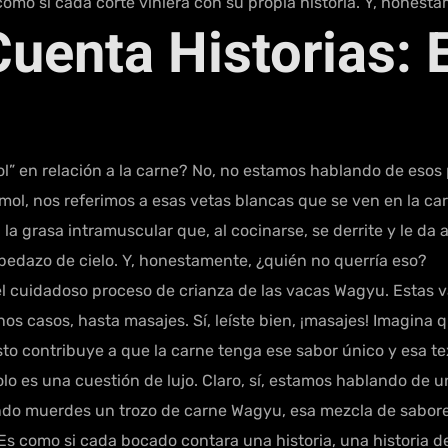
omo si cada corte viniera con su propia historia. Y, honesta
enta Historias: E
 en relación a la carne? No, no estamos hablando de esos p
ol, nos referimos a esas vetas blancas que se ven en la 
 la grasa intramuscular que, al cocinarse, se derrite y le da
pedazo de cielo. Y, honestamente, ¿quién no querría eso?
 el cuidadoso proceso de crianza de las vacas Wagyu. Estas
nos casos, hasta masajes. Sí, leíste bien, ¡masajes! Imagina 
 esto contribuye a que la carne tenga ese sabor único y esa 
lo es una cuestión de lujo. Claro, sí, estamos hablando de
do muerdes un trozo de carne Wagyu, esa mezcla de sabores
. Es como si cada bocado contara una historia, una historia d