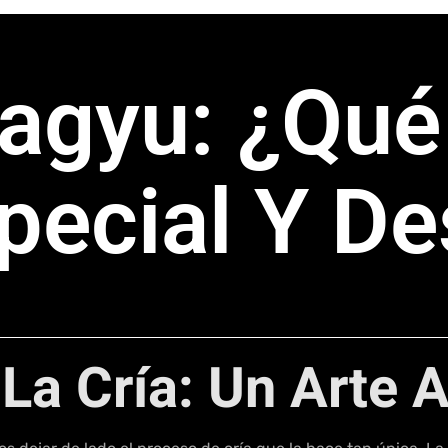
agyu: ¿Qué
pecial Y D
 La Cría: Un Arte 