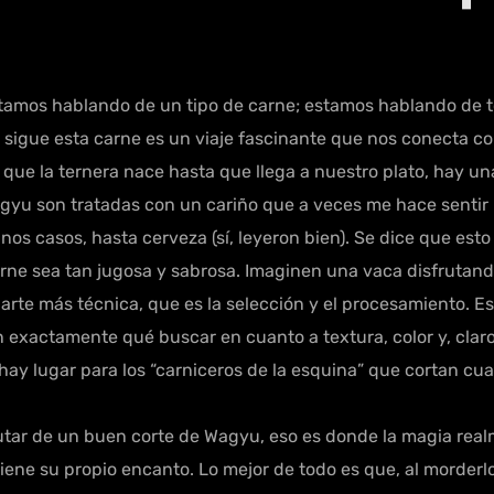
amos hablando de un tipo de carne; estamos hablando de t
 sigue esta carne es un viaje fascinante que nos conecta co
ue la ternera nace hasta que llega a nuestro plato, hay una
gyu son tratadas con un cariño que a veces me hace sentir 
nos casos, hasta cerveza (sí, leyeron bien). Se dice que esto 
rne sea tan jugosa y sabrosa. Imaginen una vaca disfrutando
parte más técnica, que es la selección y el procesamiento. E
 exactamente qué buscar en cuanto a textura, color y, clar
 hay lugar para los “carniceros de la esquina” que cortan cu
utar de un buen corte de Wagyu, eso es donde la magia real
ne su propio encanto. Lo mejor de todo es que, al morderlo,