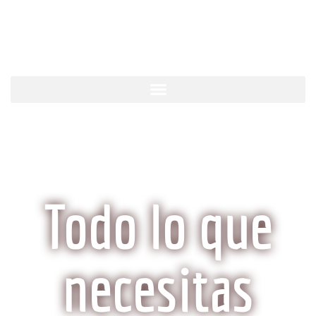
KobeCarne.com
Todo lo que
necesitas