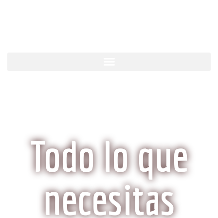
KobeCarne.com
Todo lo que
necesitas