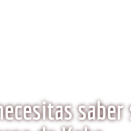
obeCarne.com
al a la carne Kobe?
Aspectos Ambientales
La Histo
Wagyu o Kobe, ¿Son lo mismo?
necesitas saber 