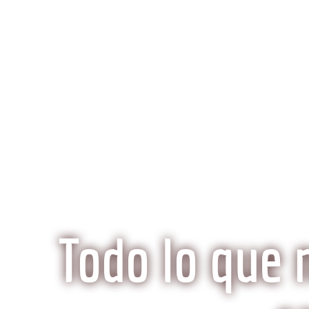
K
Inicio
Preguntas Frecuentes
¿Qué hace especi
Todo lo que 