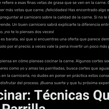
refiere a esas finas vetas de grasa que se ven en la carne.
ner más vetas que carne, ¡felicidades! Has encontrado algo es
reguntar al carnicero sobre la calidad de la carne. Si no le
vende. Un buen carnicero sabrá explicarte la diferencia ent
, ¡no te lo pienses dos veces!
es barata, así que si encuentras una oferta que parece de
solo por el precio; a veces vale la pena invertir un poco más
iensa en cómo planeas cocinar la carne. Algunos cortes son
i eres como yo y amas las parrilladas, busca cortes que agua
s en la carnicería, no dudes en poner en práctica estos cons
 disfrutar del proceso. ¡Buena suerte y que tu próxima expe
cinar: Técnicas Q