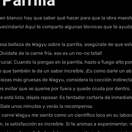
Parrilla
 blanco: hay que saber qué hacer para que la obra maestra b
l vecindario! Aquí te comparto algunas técnicas que te ayudar
sa belleza de Wagyu sobre la parrilla, asegúrate de que es
lvídate de la carne fría, eso es un no-no total!
crucial. Cuando la pongas en la parrilla, hazlo a fuego alto 
ino que también le da un sabor increíble. ¡Es como darle un ab
piezas más gruesas de Wagyu, considera la cocción indirecta.
des evitar que se queme por fuera y quede cruda por dentro
está lista, déjala reposar. Es tentador cortarla de inmediato
. Dale unos minutos y verás la recompensa.
carne Wagyu me siento como un científico loco en su laborat
 la satisfacción es increíble. Si te animas a experimentar, n