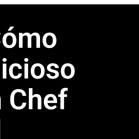
Cómo
icioso
 Chef
l