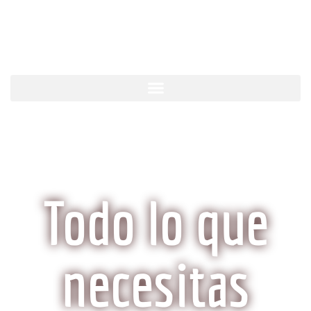
KobeCarne.com
Todo lo que
necesitas