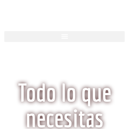
KobeCarne.com
Todo lo que
necesitas