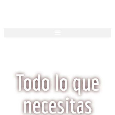
KobeCarne.com
Todo lo que
necesitas