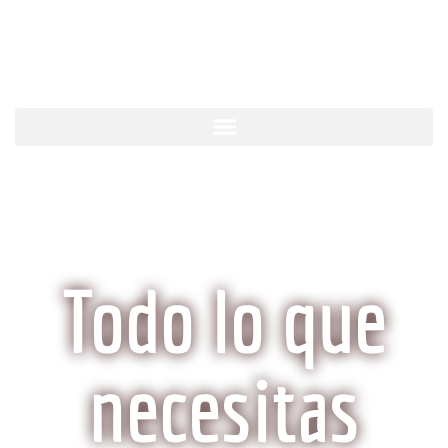
KobeCarne.com
Todo lo que
necesitas