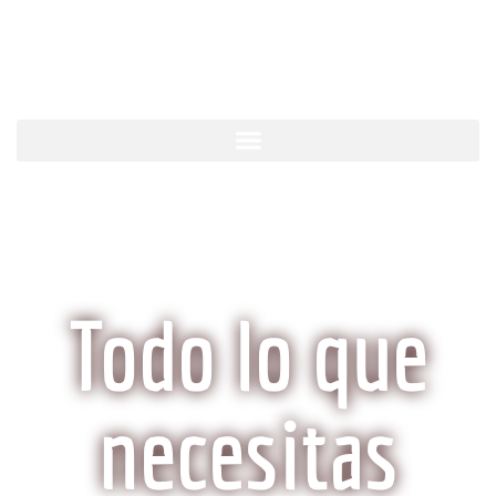
KobeCarne.com
Todo lo que
necesitas