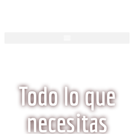
KobeCarne.com
Todo lo que
necesitas