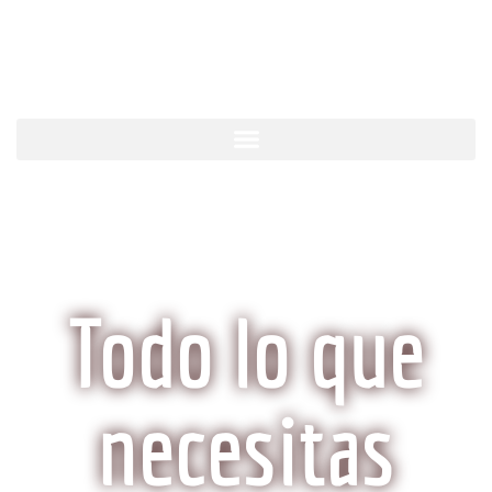
KobeCarne.com
Todo lo que
necesitas