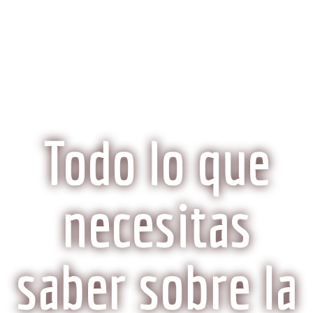
KobeCarne.com
Todo lo que
necesitas
saber sobre la