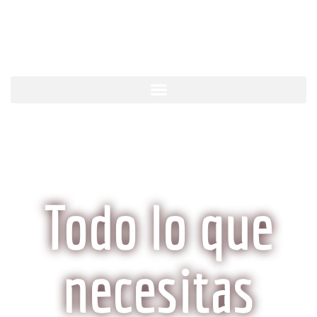
KobeCarne.com
Todo lo que
necesitas