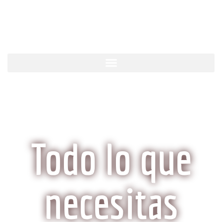
KobeCarne.com
Todo lo que
necesitas