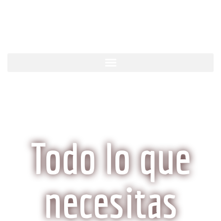
KobeCarne.com
Todo lo que
necesitas