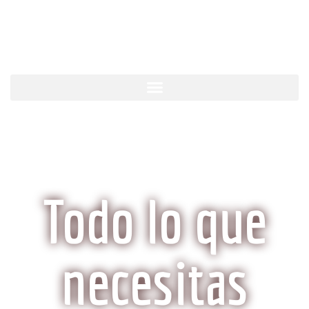
KobeCarne.com
Todo lo que
necesitas